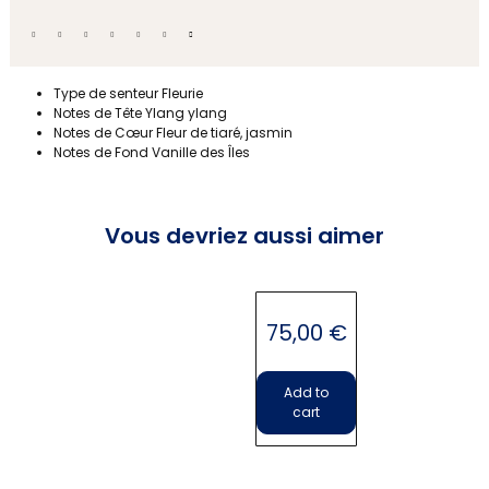
Parfums
Type de senteur Fleurie
Notes de Tête Ylang ylang
Notes de Cœur Fleur de tiaré, jasmin
Notes de Fond Vanille des Îles
Vous devriez aussi aimer
Vase en cristal
75,00
€
Add to
cart