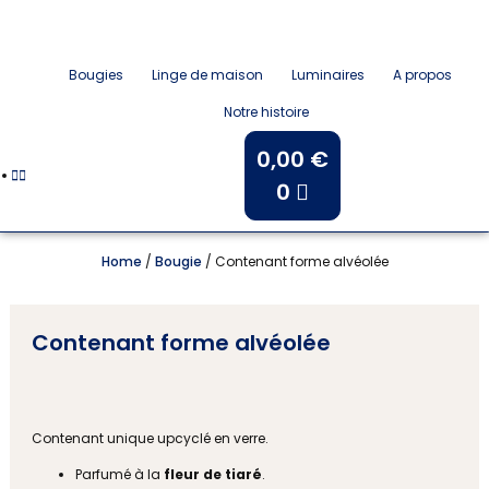
Bougies
Linge de maison
Luminaires
A propos
Notre histoire
0,00
€
0
Home
/
Bougie
/ Contenant forme alvéolée
Contenant forme alvéolée
Contenant unique upcyclé en verre.
Parfumé à la
fleur de tiaré
.