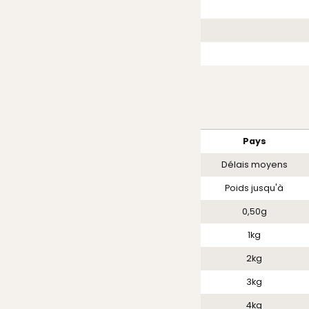
Pays
Délais moyens
Poids jusqu'à
0,50g
1kg
2kg
3kg
4kg