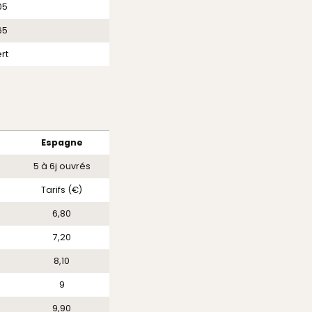
05
65
rt
Espagne
5 à 6j ouvrés
Tarifs (€)
6,80
7,20
8,10
9
9,90