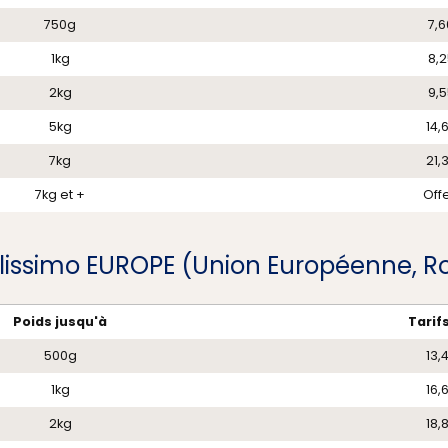
750g
7,6
1kg
8,2
2kg
9,5
5kg
14,
7kg
21,
7kg et +
Offe
Colissimo EUROPE (Union Européenne, 
Poids jusqu'à
Tarifs
500g
13,
1kg
16,
2kg
18,