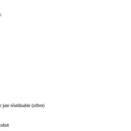
e.
jute réutilisable (offert)
oduit