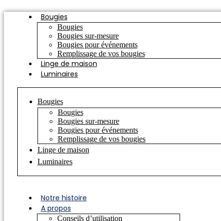
Aller
Bougies
au
contenu
Bougies
Bougies sur-mesure
Bougies pour événements
Remplissage de vos bougies
Linge de maison
Luminaires
Bougies
Bougies
Bougies sur-mesure
Bougies pour événements
Remplissage de vos bougies
Linge de maison
Luminaires
Notre histoire
A propos
Conseils d’utilisation