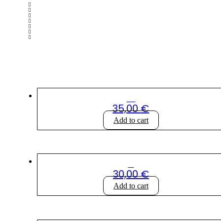
Coupe motif feuillage gravé
35,00
€
Add to cart
Petit panier sur pieds
30,00
€
Add to cart