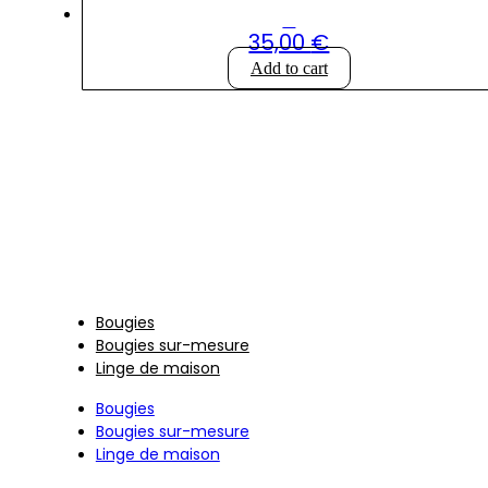
Coupe en verre vert
35,00
€
Add to cart
Produits
Bougies
Bougies sur-mesure
Linge de maison
Bougies
Bougies sur-mesure
Linge de maison