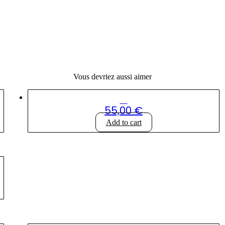
Vous devriez aussi aimer
Coupe rose festonnée
55,00
€
Add to cart