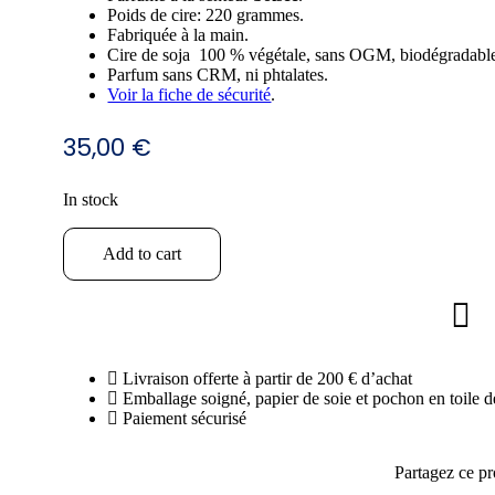
Poids de cire: 220 grammes.
Fabriquée à la main.
Cire de soja 100 % végétale, sans OGM, biodégradabl
Parfum sans CRM, ni phtalates.
Voir la fiche de sécurité
.
35,00
€
In stock
Coupe
Add to cart
gravée
d'une
branche
et
ses
feuilles
quantity
Livraison offerte à partir de 200 € d’achat
Emballage soigné, papier de soie et pochon en toile de 
Paiement sécurisé
Partagez ce pr