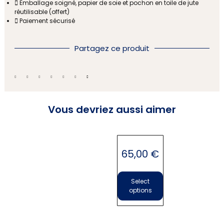
Emballage soigné, papier de soie et pochon en toile de jute
réutilisable (offert)
Paiement sécurisé
Partagez ce produit
Vous devriez aussi aimer
Bonbonnière en cristal
65,00
€
Select
options