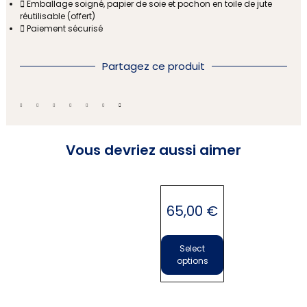
Emballage soigné, papier de soie et pochon en toile de jute
réutilisable (offert)
Paiement sécurisé
Partagez ce produit
Vous devriez aussi aimer
Bonbonnière en cristal
65,00
€
Select
options