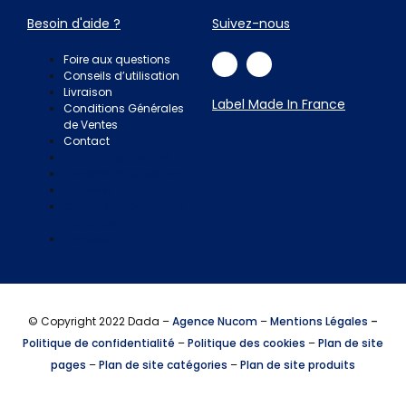
Besoin d'aide ?
Suivez-nous
Foire aux questions
Conseils d’utilisation
Livraison
Label Made In France
Conditions Générales
de Ventes
Contact
Foire aux questions
Conseils d’utilisation
Livraison
Conditions Générales
de Ventes
Contact
© Copyright 2022 Dada –
Agence Nucom
–
Mentions Légales
–
Politique de confidentialité
–
Politique des cookies
–
Plan de site
pages
–
Plan de site catégories
–
Plan de site produits