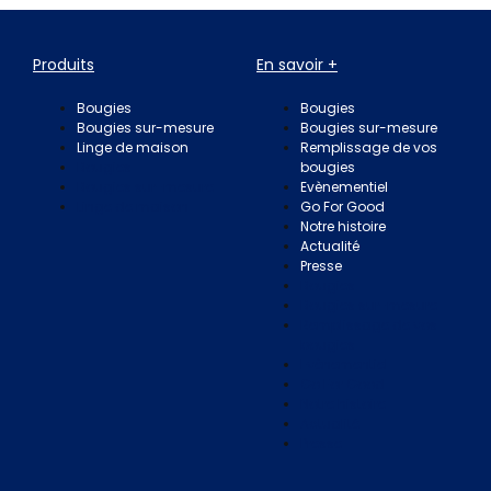
Produits
En savoir +
Bougies
Bougies
Bougies sur-mesure
Bougies sur-mesure
Linge de maison
Remplissage de vos
Bougies
bougies
Bougies sur-mesure
Evènementiel
Linge de maison
Go For Good
Notre histoire
Actualité
Presse
Bougies
Bougies sur-mesure
Remplissage de vos
bougies
Evènementiel
Go For Good
Notre histoire
Actualité
Presse