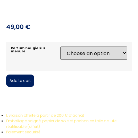
Fabriquée à la main sous 3 à 5 jours ouvrés.
Cire de soja 100 % végétale, sans OGM, biodégradable.
Parfum sans CRM, ni phtalates.
49,00
€
Parfum bougie sur
mesure
Add to cart
Livraison offerte à partir de 200 € d’achat
Emballage soigné, papier de soie et pochon en toile de jute
réutilisable (offert)
Paiement sécurisé