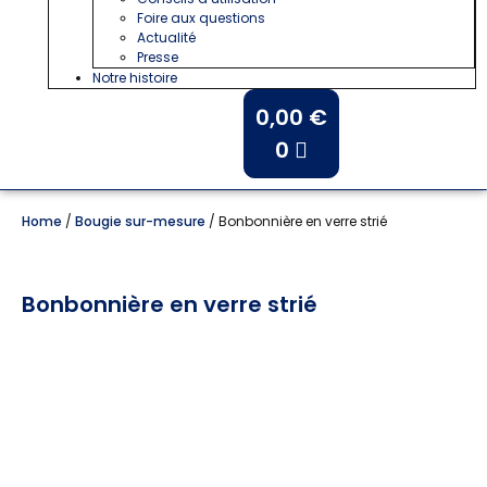
Foire aux questions
Actualité
Presse
Notre histoire
0,00
€
0
Home
/
Bougie sur-mesure
/ Bonbonnière en verre strié
Bonbonnière en verre strié
Contenant unique upcyclé en verre.
Choisissez votre parfum.
Poids de cire estimatif: 200 grammes