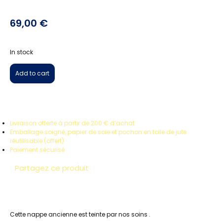
Dimensions: 168 x 248 cm
69,00
€
In stock
Add to cart
Livraison offerte à partir de 200 € d’achat
Emballage soigné, papier de soie et pochon en toile de jute
réutilisable (offert)
Paiement sécurisé
Partagez ce produit
Cette nappe ancienne est teinte par nos soins .