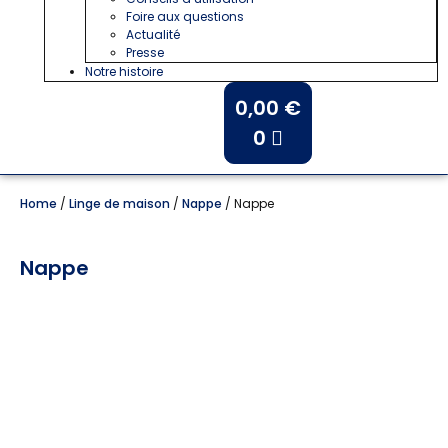
Foire aux questions
Actualité
Presse
Notre histoire
0,00
€
0
Home
/
Linge de maison
/
Nappe
/ Nappe
Nappe
Linge ancien teint. Tissu brodé en bordure
Peut être utilisé en nappe ou en rideau
Couleur: Ciel de provence