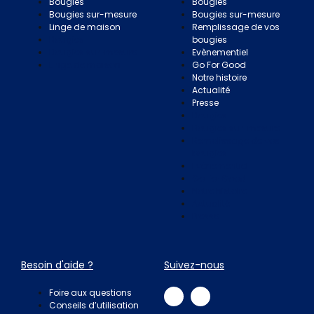
Bougies
Bougies
Bougies sur-mesure
Bougies sur-mesure
Linge de maison
Remplissage de vos
Bougies
bougies
Bougies sur-mesure
Evènementiel
Linge de maison
Go For Good
Notre histoire
Actualité
Presse
Bougies
Bougies sur-mesure
Remplissage de vos
bougies
Evènementiel
Go For Good
Notre histoire
Actualité
Presse
Besoin d'aide ?
Suivez-nous
Foire aux questions
Conseils d’utilisation