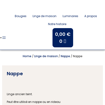
Bougies
Linge de maison
Luminaires
A propos
Notre histoire
0,00
€
0
Home
/
Linge de maison
/
Nappe
/ Nappe
Nappe
Linge ancien teint.
Peut être utilisé en nappe ou en rideau