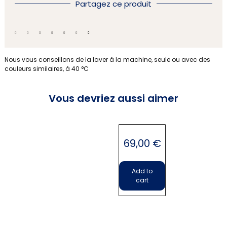
Partagez ce produit
Cette nappe ancienne est teinte par nos soins .
Nous vous conseillons de la laver à la machine, seule ou avec des
couleurs similaires, à 40 °C
Vous devriez aussi aimer
Nappe
69,00
€
Add to
cart