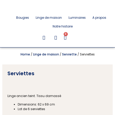
Bougies
Linge de maison
Luminaires
A propos
Notre histoire
0
Home
/
Linge de maison
/
Serviette
/ Serviettes
Serviettes
Linge ancien teint. Tissu damassé
Dimensions: 62 x 69 cm
Lot de 6 serviettes