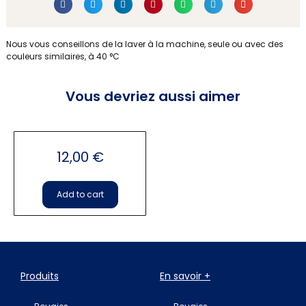
Ces serviettes anciennes sont teintes par nos soins .
Nous vous conseillons de la laver à la machine, seule ou avec des
couleurs similaires, à 40 °C
Vous devriez aussi aimer
Serviettes
12,00
€
Add to cart
Produits
En savoir +