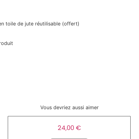
toile de jute réutilisable (offert)
roduit
Vous devriez aussi aimer
Serviettes
24,00
€