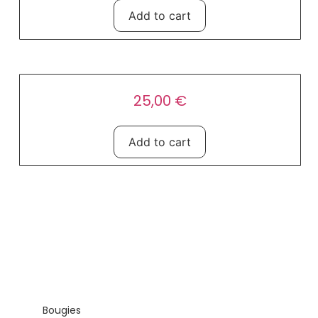
Add to cart
Serviettes
25,00
€
Add to cart
Produits
Bougies