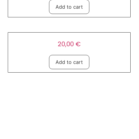
Add to cart
Serviettes
20,00
€
Add to cart