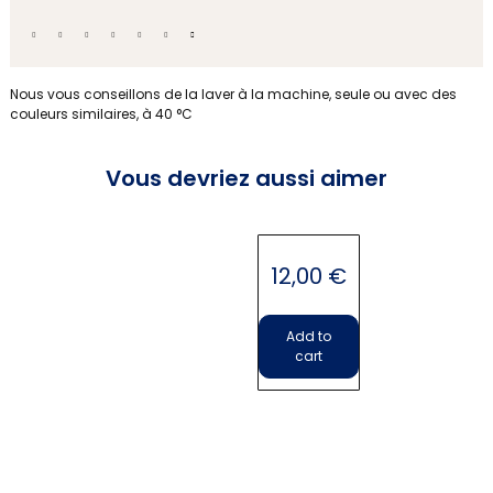
Ces serviettes anciennes sont teintes par nos soins .
Nous vous conseillons de la laver à la machine, seule ou avec des
couleurs similaires, à 40 °C
Vous devriez aussi aimer
Serviettes
12,00
€
Add to
cart