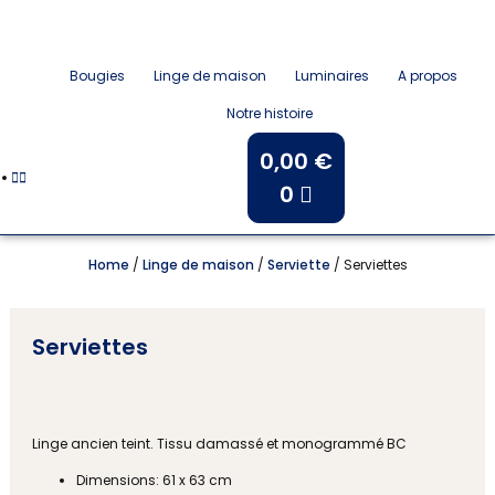
Bougies
Linge de maison
Luminaires
A propos
Notre histoire
0,00
€
0
Home
/
Linge de maison
/
Serviette
/ Serviettes
Serviettes
Linge ancien teint. Tissu damassé et monogrammé BC
Dimensions: 61 x 63 cm